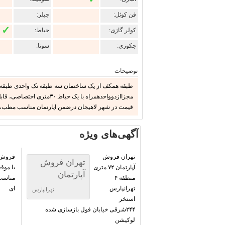
فن کوئل:
چیلر:
✓
کولر گازی:
حیاط:
جکوزی:
سونا:
توضیحات
قیمت در شهر لاهیجان درضمن اپارتمان مناسب مطب، داروخان
آگهی‌های ویژه
تهران فروش
فروش آ
تهران فروش
آپارتمان ۷۲ متری
با موق
آپارتمان
منطقه ۴
مناسب
تهرانپارس
ای
تهرانپارس
استخر
۲۴۴شرقی خیابان فول بازسازی شده
لوکیشن