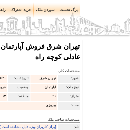
برگ نخست
سپردن ملک
خرید اشتراک
راهن
عادلی کوچه راه
مشخصات کلی
شهر:
تهران شرق
تاریخ ثبت:
۲/۲۱
نوع ملک:
آپارتمان
وضعیت:
فرو
متراژ:
۹۱
منطقه:
۱۳
محله:
پیروزی
مشخصات صاحب ملک
نام:
[برای کاربران ویژه قابل مشاهده است.]