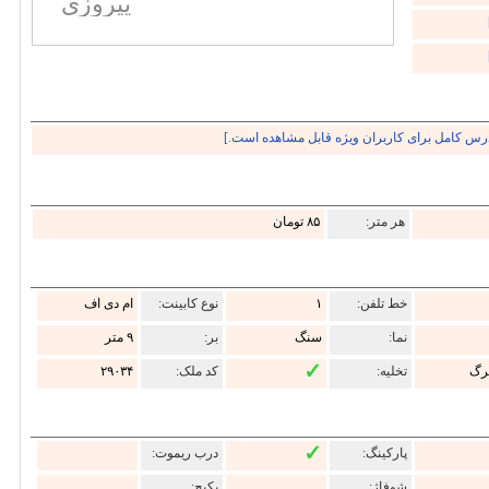
پیروزی
درس کامل برای کاربران ویژه قابل مشاهده است.]
هر متر:
۸۵ تومان
خط تلفن:
۱
نوع کابینت:
ام دی اف
نما:
سنگ
بر:
۹ متر
✓
رگ
تخلیه:
کد ملک:
۲۹۰۳۴
✓
پارکینگ:
درب ریموت:
شوفاژ:
پکیج: