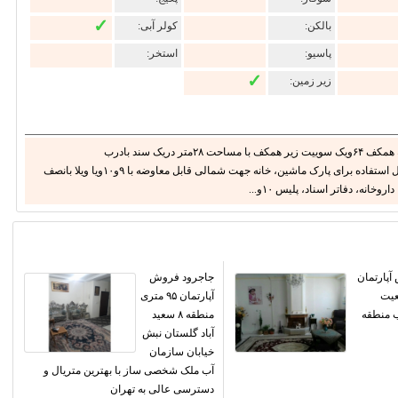
✓
بالکن:
کولر آبی:
پاسیو:
استخر:
✓
زیر زمین:
طبقه همکف از یک ساختمان سه طبقه تک واحدی طبقه همکف ۶۴ویک سوییت زیر همکف با مساحت ۲۸متر دریک سند بادرب
مجزاازدوواحدهمراه با یک حیاط ۳۰متری اختصاصی، قابل استفاده برای پارک ماشین، خانه جهت شمالی قابل معاوضه با ۹و۱۰ویا ویلا بانصف
ه، دفاتر اسناد، پلیس ۱٠و...
پارتمان
جاجرود فروش
عیت
آپارتمان ۹۵ متری
 منطقه
منطقه ۸ سعید
آباد گلستان نبش
خیابان سازمان
آب ملک شخصی ساز با بهترین متریال و
دسترسی عالی به تهران