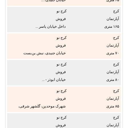
✖
کرج
کرج نو
آپارتمان
فروش
۱۶۵
داخل خیابان یاسر ...
نوع ملک:
کرج
کرج نو
آپارتمان
فروش
✖
۷۰
خیابان جنیدی، نبش بن‌بست
قنبری ...
وضعیت:
کرج
کرج نو
آپارتمان
فروش
۸۰
خیابان ابوذر - ...
متراژ از:
کرج
کرج نو
تا
آپارتمان
فروش
متر
۸۵
شهرک موحدین، گلشهر شرقی،
مربع
جنب بانک ...
طبقه:
کرج
کرج نو
آپارتمان
فروش