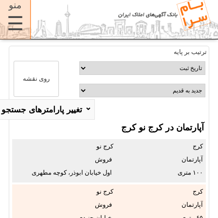
منو
☰
ترتیب بر پایه
روی نقشه
⌄
تغییر پارامترهای جستجو
آپارتمان در کرج نو کرج
استان:
کرج
کرج نو
✖
آپارتمان
فروش
۱۰۰
اول خیابان ابوذر، کوچه مطهری
شهر:
...
✖
کرج
کرج نو
آپارتمان
فروش
محله:
۶۵
خیابان جنیدی، ...