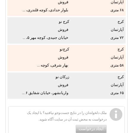
آپارتمان
فروش
پارکینگ:
۶۸
بلوار حدادی، کوچه قلندری، ...
کرج
کرج نو
انباری:
آپارتمان
فروش
۷۲
خیابان جنیدی، کوچه مهر ۵، ...
شوفاژ:
کرج
کرج‌نو
آپارتمان
فروش
پکیج:
۵۸
بهار شرقی، کوچه ...
کرج
زرکان نو
آپارتمان
فروش
فقط
۶۵
واریانشهر، خیابان شقایق ۶ ...
عکس‌دارها:
ملک دلخواه‌تان را در نتایج جست‌وجو نیافتید؟ با ایجاد یک
درخواست به محض ثبت آن در سایت آگاه شوید.
ایجاد درخواست