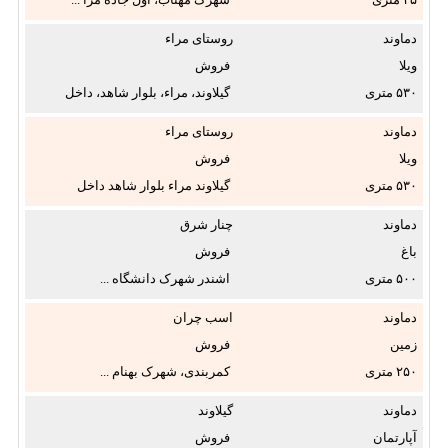
دماوند
روستای مراء
ویلا
فروش
۵۳۰
گیلاوند، مراء، بلوار شاهد، داخل
نوع ملک:
...
دماوند
روستای مراء
ویلا
فروش
وضعیت:
۵۳۰
گیلاوند مراء بلوار شاهد داخل
بافت ...
دماوند
چنار شرق
باغ
فروش
متراژ از:
۵۰۰
اشندر شهرک دانشگاه ...
تا
دماوند
اسب چران
متر
زمین
فروش
مربع
۲۵۰
کمربندی، شهرک بهنام ...
طبقه:
دماوند
گیلاوند
آپارتمان
فروش