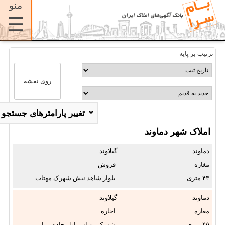
منو
☰
ترتیب بر پایه
روی نقشه
⌄
تغییر پارامترهای جستجو
املاک شهر دماوند
استان:
دماوند
گیلاوند
✖
مغازه
فروش
۴۳
بلوار شاهد نبش شهرک مهتاب ...
شهر:
✖
دماوند
گیلاوند
مغازه
اجاره
محله:
۴۵
شهرک مهتاب، اول جاده مرا ...