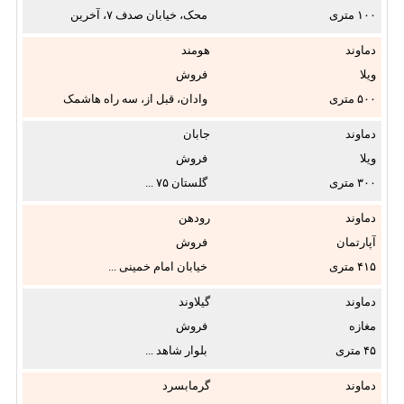
اُم
۱۰۰
محک، خیابان صدف ۷، آخرین
تعداد اتاق خواب:
منزل ...
دماوند
هومند
ویلا
فروش
۵۰۰
وادان، قبل از، سه راه هاشمک
قیمت از:
جنب ...
تا
دماوند
جابان
ویلا
فروش
تومان
۳۰۰
گلستان ۷۵ ...
دماوند
رودهن
سال ساخت از:
آپارتمان
فروش
۴۱۵
خیابان امام خمینی ...
تاکنون
دماوند
گیلاوند
مغازه
فروش
آسانسور:
۴۵
بلوار شاهد ...
دماوند
گرمابسرد
پارکینگ: