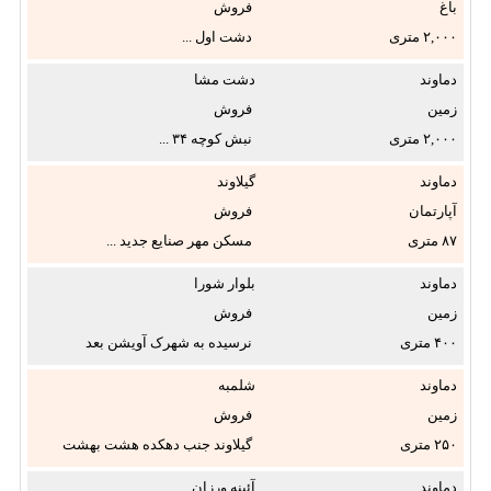
باغ
فروش
۲,۰۰۰
دشت اول ...
انباری:
دماوند
دشت مشا
زمین
فروش
شوفاژ:
۲,۰۰۰
نبش کوچه ۳۴ ...
دماوند
گیلاوند
پکیج:
آپارتمان
فروش
۸۷
مسکن مهر صنایع جدید ...
دماوند
بلوار شورا
فقط
زمین
فروش
عکس‌دارها:
۴۰۰
نرسیده به شهرک آویشن بعد
کارخانه ...
دماوند
شلمبه
زمین
فروش
۲۵۰
گیلاوند جنب دهکده هشت بهشت
...
دماوند
آئینه ورزان