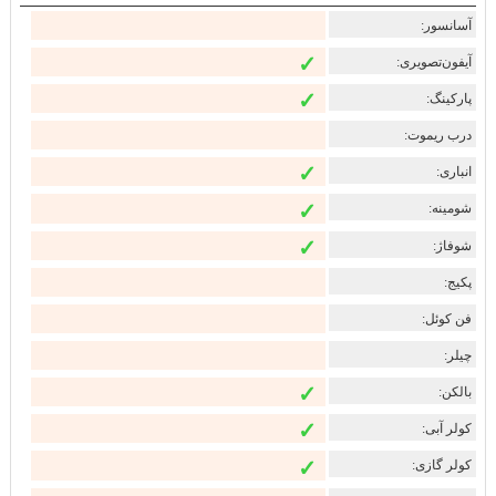
آسانسور:
✓
آیفون‌تصویری:
✓
پارکینگ:
درب ریموت:
✓
انباری:
✓
شومینه:
✓
شوفاژ:
پکیج:
فن کوئل:
چیلر:
✓
بالکن:
✓
کولر آبی:
✓
کولر گازی: