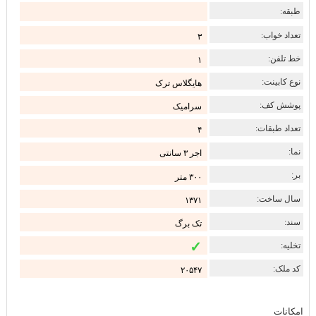
طبقه:
تعداد خواب:
۳
خط تلفن:
۱
نوع کابینت:
هایگلاس ترک
پوشش کف:
سرامیک
تعداد طبقات:
۴
نما:
اجر ۳ سانتی
بر:
۳۰۰ متر
سال ساخت:
۱۳۷۱
سند:
تک برگ
✓
تخلیه:
کد ملک:
۲۰۵۴۷
امکانات