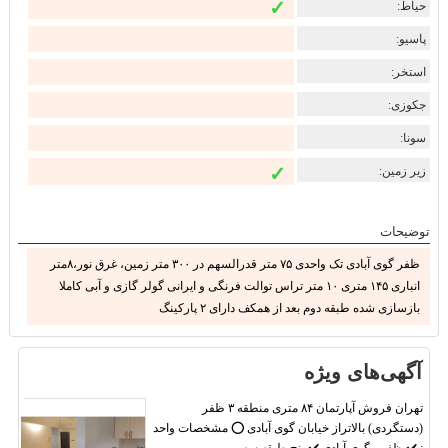
✓
حیاط:
پاسیو:
استخر:
جکوزی:
سونا:
✓
زیر زمین:
توضیحات
ظفر گوی آبادی تک واحدی ۷۵ متر قدرالسهم در ۳۰۰ متر زمین، غرق نور،۸متر
انباری ۱۴۵ متری ۱۰ متر تراس توالت فرنگی و ایرانی گولر گازی و آبی کاملا
بازسازی شده طبقه دوم بعد از همکف دارای ۲ پارکینگ
آگهی‌های ویژه
تهران فروش آپارتمان ۸۴ متری منطقه ۳ ظفر
(دستگردی) بالاتراز خیابان گوی آبادی ⭕ مشخصات واحد
: ✔️ ظفر - گوی آبادی ✔️ پنج طبقه سه