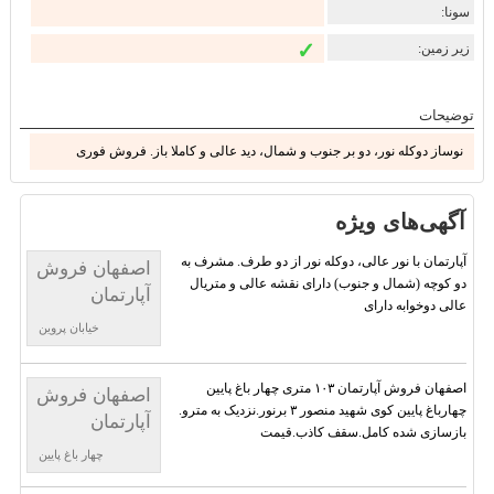
سونا:
✓
زیر زمین:
توضیحات
نوساز دوکله نور، دو بر جنوب و شمال، دید عالی و کاملا باز. فروش فوری
آگهی‌های ویژه
آپارتمان با نور عالی، دوکله نور از دو طرف. مشرف به
اصفهان فروش
دو کوچه (شمال و جنوب) دارای نقشه عالی و متریال
آپارتمان
عالی دوخوابه دارای
خیابان پروین
اصفهان فروش آپارتمان ۱۰۳ متری چهار باغ پایین
اصفهان فروش
چهارباغ پایین کوی شهید منصور ۳ برنور.نزدیک به مترو.
آپارتمان
بازسازی شده کامل.سقف کاذب.قیمت
چهار باغ پایین