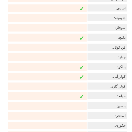
✓
انباری:
شومینه:
شوفاژ:
✓
پکیج:
فن کوئل:
چیلر:
✓
بالکن:
✓
کولر آبی:
کولر گازی:
✓
حیاط:
پاسیو:
استخر:
جکوزی: