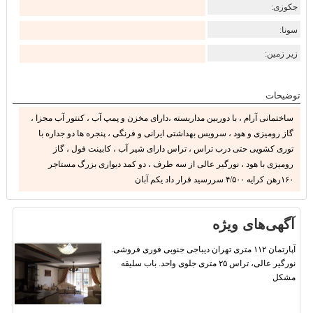
جکوزی:
سونا:
زیر زمین:
توضیحات
ساختمانی آرام ، با دوربین مداربسته ،دارای مخزن و پمپ آب ، کنتور آب مجزا ،
گاز رومیزی و هود ، سرویس بهداشتی ایرانی و فرنگی ، پنجره ها دو جداره با
توری کشویی حتی درب تراس ، تراس دارای شیر آب ، کابینت فول ، گاز
رومیزی با هود ، نورگیر عالی از سه طرف ، دو کمد دیواری بزرگ مستاجر
۱۶۰رهن کرایه ۴/۵۰۰ سررسید قرار داد یکم آبان
آگهی‌های ویژه
آپارتمان ۱۱۲ متری تهران دیباجی جنوبی فوری فروشی.
نورگیر عالی، تراس ۲۵ متری جلوی واحد. باب سلیقه
مشکل