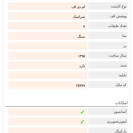
نوع کابینت:
ام دی اف
پوشش کف:
سرامیک
تعداد طبقات:
۷
نما:
سنگ
بر:
سال ساخت:
۱۳۹۵
سند:
دارد
تخلیه:
کد ملک:
۲۵۷۷۸
امکانات
✓
آسانسور:
✓
آیفون‌تصویری:
پارکینگ: