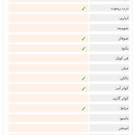
✓
درب ریموت:
انباری:
شومینه:
✓
شوفاژ:
✓
پکیج:
فن کوئل:
چیلر:
✓
بالکن:
✓
کولر آبی:
کولر گازی:
✓
حیاط:
پاسیو:
استخر: