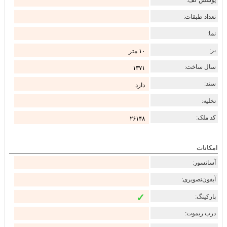
تعداد طبقات:
نما:
بر:
۱۰ متر
سال ساخت:
۱۳۷۱
سند:
دارد
تخلیه:
کد ملک:
۲۶۱۴۸
امکانات
آسانسور:
آیفون‌تصویری:
✓
پارکینگ:
درب ریموت: