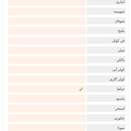
انباری:
شومینه:
شوفاژ:
پکیج:
فن کوئل:
چیلر:
بالکن:
کولر آبی:
کولر گازی:
✓
حیاط:
پاسیو:
استخر:
جکوزی:
سونا: