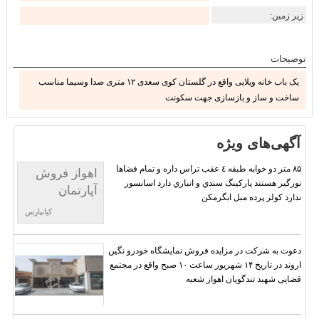
زیر زمین:
توضیحات
یک باب خانه ویلایی واقع در گلستان کوی سعدی ۱۲ متری صدا وسیما مناسب
ساخت و ساز و بازسازی جهت سکونت
آگهی‌های ویژه
۸۵ متر دو خوابه طبقه ٤ عقب تراس داره و تمام فضاها
اهواز فروش
نورگير هستند پاركينگ سندي و انباري دارد اسانسور
آپارتمان
ندارد كولر پرده مبل ابگرمكن
کیانپارس
دعوت به شرکت در مزایده فروش نمایشگاه خودرو نگین
اروند در تاریخ ۱۴ شهریور ساعت ۱۰ صبح واقع در مجتمع
قضایی شهید تندگویان اهواز شعبه