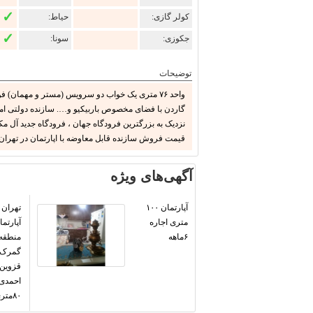
✓
کولر گازی:
حیاط:
✓
جکوزی:
سونا:
توضیحات
واحد ۷۶ متری یک خواب دو سرویس (مستر و مهمان)
گاردن با فضای مخصوص باربیکیو و…. سازنده دولتی اما
قیمت فروش سازنده قابل معاوضه با اپارتمان در تهران
آگهی‌های ویژه
آپارتمان ۱۰۰
تهران
متری اجاره
۶ماهه
گمرک خ
قزوین 
احمدی 
۸۰متری مشاعات سنگ