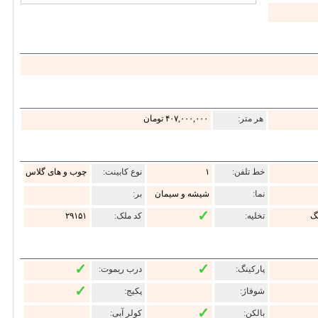
هر متر:
۴۰۷,۰۰۰,۰۰۰ تومان
خط تلفن:
۱
نوع کابینت:
چوب و های گلاس
نما:
شیشه و سیمان
بر:
✓
تخلیه:
کد ملک:
۲۹۱۵۱
✓
✓
پارکینگ:
درب ریموت:
✓
شوفاژ:
پکیج:
✓
بالکن:
کولر آبی: