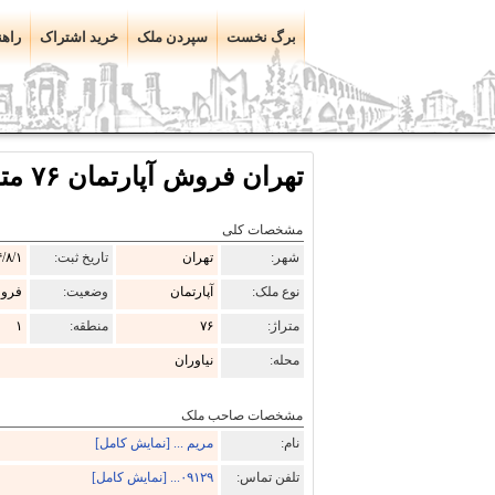
برگ نخست
سپردن ملک
خرید اشتراک
راهن
تهران فروش آپارتمان ۷۶ متری منطقه ۱ نیاوران نیاوران کوی مهر
مشخصات کلی
شهر:
تهران
تاریخ ثبت:
/۸/۱
نوع ملک:
آپارتمان
وضعیت:
فرو
متراژ:
۷۶
منطقه:
۱
محله:
نیاوران
مشخصات صاحب ملک
نام:
مریم ... [نمایش کامل]
تلفن تماس:
۰۹۱۲۹... [نمایش کامل]