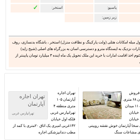
✓
پاسیو:
استخر:
زیر زمین:
 فول مبله امکانات هتلی (ولت پارکینگ و نظافت منزل) استخر ، باشگاه بدنسازی، روف
رات نزدیک به ایستگاه مترو و دسترسی اسان به بزرگراه های اصلی (شیخ زاید)
نزدیک به بزرگترین فرودگاه جهان ، فرودگاه جدید آل مکتوم اخذ اقامت امارات با خرید این ملک تحویل یک ماه اینده ۳ میلیارد تومان پایینتر از
 فروش
تهران اجاره
تهران اجاره
آپارتمان ۶۸ متری
آپارتمان ۱۰۵
آپارتمان
منطقه ۱۱ میدان
متری منطقه ۴
یابان
تهرانپارس غربی
تهرانپارس غربی
خیابان
فلکه اول خیابان
سخا آپارتمان خوش نقشه روییتی
۱۴۲غربی امیری یک اتاق ۲۰متری با کمد از
مطب دندانپزشکی اجاره