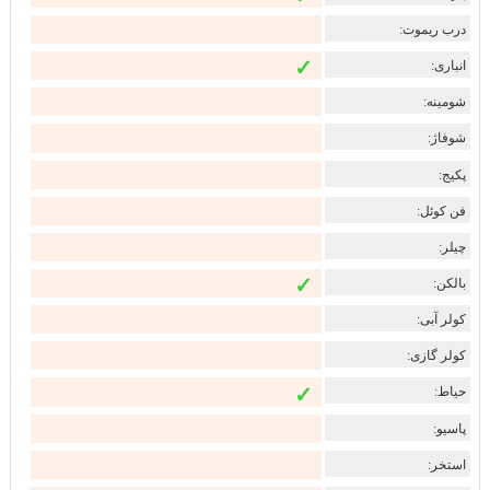
درب ریموت:
✓
انباری:
شومینه:
شوفاژ:
پکیج:
فن کوئل:
چیلر:
✓
بالکن:
کولر آبی:
کولر گازی:
✓
حیاط:
پاسیو:
استخر: