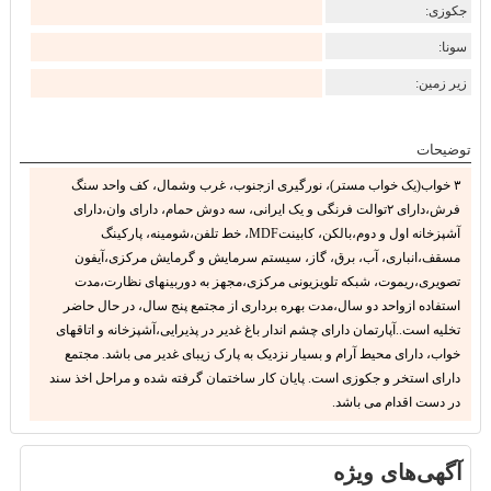
جکوزی:
سونا:
زیر زمین:
توضیحات
۳ خواب(یک خواب مستر)، نورگیری ازجنوب، غرب وشمال، کف واحد سنگ
فرش،دارای ۲توالت فرنگی و یک ایرانی، سه دوش حمام، دارای وان،دارای
آشپزخانه اول و دوم،بالکن، کابینتMDF، خط تلفن،شومینه، پارکینگ
مسقف،انباری، آب، برق، گاز، سیستم سرمایش و گرمایش مرکزی،آیفون
تصویری،ریموت، شبکه تلویزیونی مرکزی،مجهز به دوربینهای نظارت،مدت
استفاده ازواحد دو سال،مدت بهره برداری از مجتمع پنج سال، در حال حاضر
تخلیه است..آپارتمان دارای چشم اندار باغ غدیر در پذیرایی،آشپزخانه و اتاقهای
خواب، دارای محیط آرام و بسیار نزدیک به پارک زیبای غدیر می باشد. مجتمع
دارای استخر و جکوزی است. پایان کار ساختمان گرفته شده و مراحل اخذ سند
در دست اقدام می باشد.
آگهی‌های ویژه