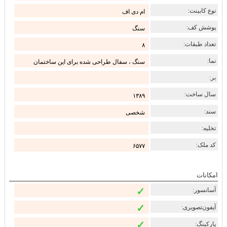
نوع کابینت:
ام دی اف
پوشش کف:
سنگ
تعداد طبقات:
۸
نما:
سنگ ، سفال طراحی شده برای این ساختمان
بر:
سال ساخت:
۱۳۸۹
سند:
شخصی
تخلیه:
کد ملک:
۶۵۷۷
امکانات
✓
آسانسور:
✓
آیفون‌تصویری:
✓
پارکینگ: