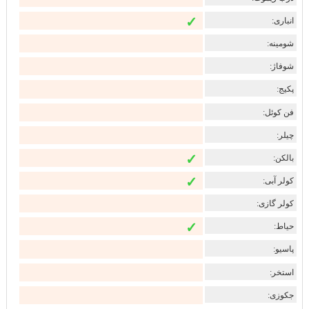
✓
انباری:
شومینه:
شوفاژ:
پکیج:
فن کوئل:
چیلر:
✓
بالکن:
✓
کولر آبی:
کولر گازی:
✓
حیاط:
پاسیو:
استخر:
جکوزی: