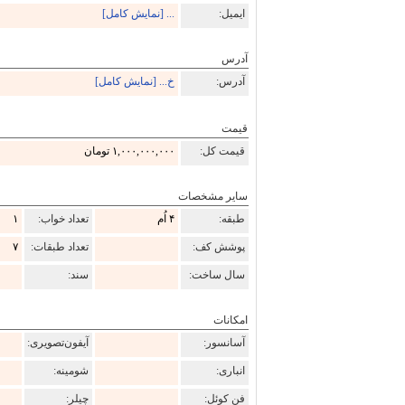
ایمیل:
... [نمایش کامل]
آدرس
آدرس:
خ... [نمایش کامل]
قیمت
قیمت کل:
۱,۰۰۰,۰۰۰,۰۰۰ تومان
سایر مشخصات
طبقه:
۴ اُم
تعداد خواب:
۱
پوشش کف:
تعداد طبقات:
۷
سال ساخت:
سند:
امکانات
آسانسور:
آیفون‌تصویری:
انباری:
شومینه:
فن کوئل:
چیلر: