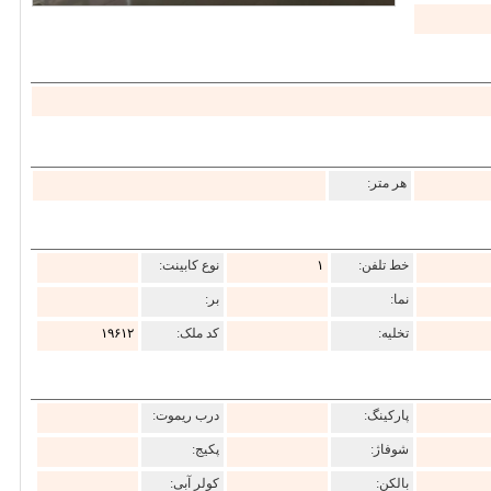
هر متر:
خط تلفن:
۱
نوع کابینت:
نما:
بر:
تخلیه:
کد ملک:
۱۹۶۱۲
پارکینگ:
درب ریموت:
شوفاژ:
پکیج:
بالکن:
کولر آبی: