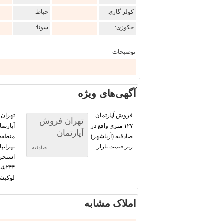
کولر گازی:
حیاط:
جکوزی:
سونا:
توضیحات
آگهی‌های ویژه
فروش آپارتمان
تهران
تهران فروش
۱۲۷ متری واقع در
آپارتمان
صادقیه (آریاشهر)
زیر قیمت بازار
تهرانپ
صادقیه
استخر
۲۴۴
لوکیش
املاک مشابه