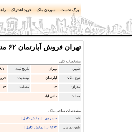
برگ نخست
سپردن ملک
خرید اشتراک
راهن
تهران فروش آپارتمان ۶۲ متری منطقه ۱۲ خانی آباد خ تختی
مشخصات کلی
شهر:
تهران
تاریخ ثبت:
۸/۱۰
نوع ملک:
آپارتمان
وضعیت:
فرو
متراژ:
۶۲
منطقه:
۱۲
محله:
خانی آباد
مشخصات صاحب ملک
نام:
خسروی... [نمایش کامل]
تلفن تماس:
۰۹۳۶۲... [نمایش کامل]