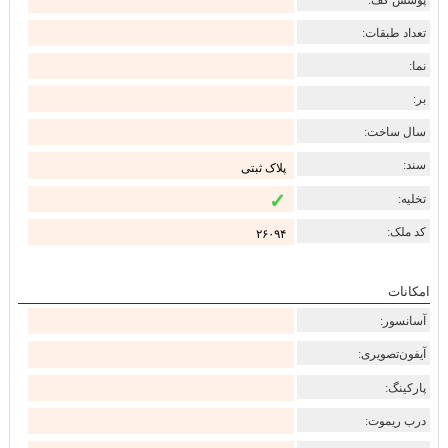
تعداد طبقات:
نما:
بر:
سال ساخت:
سند:
پلاک ثبتی
✓
تخلیه:
کد ملک:
۲۶۰۹۴
امکانات
آسانسور:
آیفون‌تصویری:
پارکینگ:
درب ریموت: