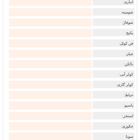
انباری:
شومینه:
شوفاژ:
پکیج:
فن کوئل:
چیلر:
بالکن:
کولر آبی:
کولر گازی:
حیاط:
پاسیو:
استخر:
جکوزی:
سونا: