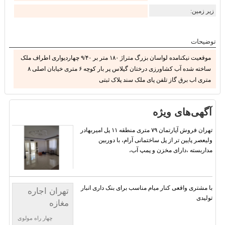
زیر زمین:
توضیحات
موقعیت نیکنامده لواسان بزرگ متراژ ۱۸۰ متر بر ۹/۴۰ چهاردیواری اطراف ملک
ساخته شده آب کشاورزی درختان گیلاس پر بار کوچه ۶ متری خیابان اصلی ۸
متری اب برق گاز تلفن پای ملک سند پلاک ثبتی
آگهی‌های ویژه
تهران فروش آپارتمان ۷۹ متری منطقه ۱۱ پل امیربهادر
ولیعصر پایین تر از پل ساختمانی آرام، با دوربین
مداربسته ،دارای مخزن و پمپ آب،
با مشتری واقعی کنار میام مناسب برای بنک داری انبار
تهران اجاره
تولیدی
مغازه
چهار راه مولوی