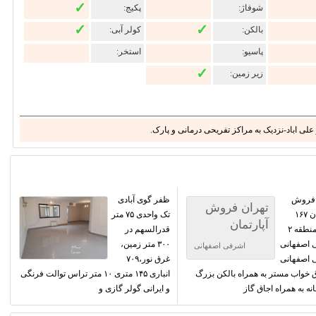
✓
شوفاژ:
پکیج:
✓
✓
بالکن:
کولر آبی:
پاسیو:
استخر:
✓
زیر زمین:
لی اباد-نزدیک به مراکز تفریحی درمانی و پارک.
 فروش
ظفر گوی آبادی
تهران فروش
آپارتمان ۱۶۷
تک واحدی ۷۵ متر
آپارتمان
متری منطقه ۲
قدرالسهم در
 اصفهانی
۳۰۰ متر زمین،
اشرفی اصفهانی
 اصفهانی
غرق نور،۷۰۹
ق خواب مستر به همراه بالکن بزرگ
انباری ۱۴۵ متری ۱۰ متر تراس توالت فرنگی
نه به همراه اجاق گاز
و ایرانی گولر گازی و