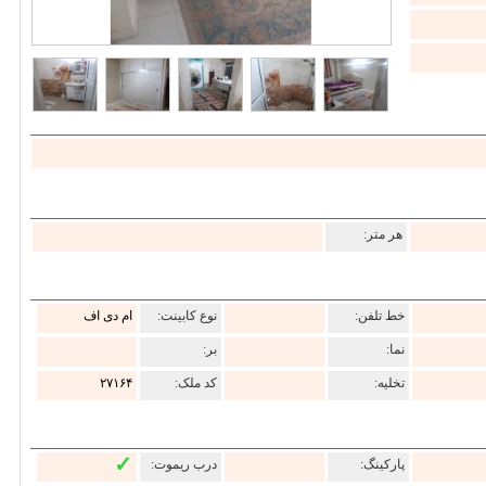
هر متر:
خط تلفن:
نوع کابینت:
ام دی اف
نما:
بر:
تخلیه:
کد ملک:
۲۷۱۶۴
✓
پارکینگ:
درب ریموت: