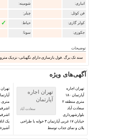
انباری:
شومینه:
فن کوئل:
چیلر:
✓
کولر گازی:
حیاط:
جکوزی:
سونا:
توضیحات
سند تک برگ .فول بازسازی-دارای نگهبانی- نزدیک مترو ع
آگهی‌های ویژه
تهران اجاره
تهران
تهران اجاره
آپارتمان ۱۸۰
آپارتمان
متری منطقه ۲
سعادت آباد
اشرفی
سعادت آباد
بلوارشهرداری
اشرفی
خیابان ۱۷ غربی آپارتمان ۳ خوابه با طراحی
یک اتا
پلان و نمای جذاب توسط
آشپزخا