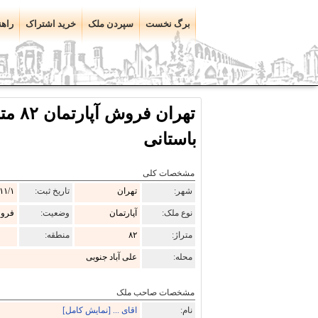
برگ نخست
سپردن ملک
خرید اشتراک
راهن
تهران
باستانی
مشخصات کلی
شهر:
تهران
تاریخ ثبت:
۱۱/۱
نوع ملک:
آپارتمان
وضعیت:
فرو
متراژ:
۸۲
منطقه:
محله:
علی آباد جنوبی
مشخصات صاحب ملک
نام:
اقای ... [نمایش کامل]