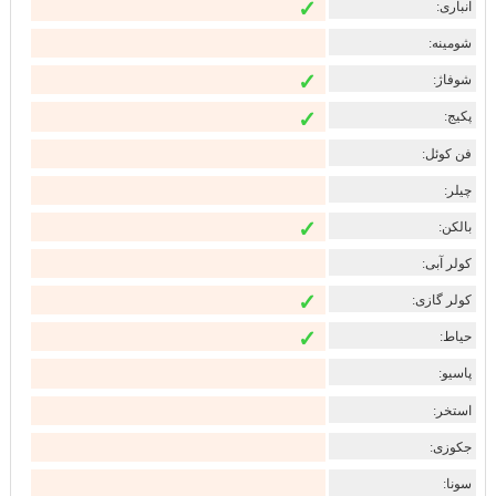
✓
انباری:
شومینه:
✓
شوفاژ:
✓
پکیج:
فن کوئل:
چیلر:
✓
بالکن:
کولر آبی:
✓
کولر گازی:
✓
حیاط:
پاسیو:
استخر:
جکوزی:
سونا: