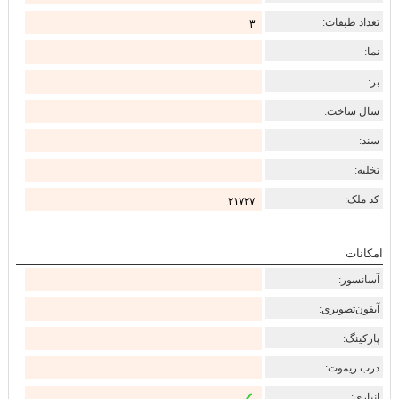
تعداد طبقات:
۳
نما:
بر:
سال ساخت:
سند:
تخلیه:
کد ملک:
۲۱۷۲۷
امکانات
آسانسور:
آیفون‌تصویری:
پارکینگ:
درب ریموت:
انباری: