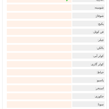
✓
شومینه:
شوفاژ:
پکیج:
فن کوئل:
چیلر:
بالکن:
کولر آبی:
کولر گازی:
حیاط:
پاسیو:
استخر:
جکوزی:
سونا: