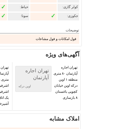
✓
کولر گازی:
حیاط:
✓
✓
جکوزی:
سونا:
توضیحات
فول امکانات و فول مشاعات
آگهی‌های ویژه
تهران اجاره
تهران
تهران اجاره
آپارتمان ۸۰ متری
آپارتمان
منطقه ۱ اوین
درکه اوین خیابان
اشرفی
اوین درکه
کچویی باغستان
اشرفی
۸ بازسازی
یک اتا
آشپزخا
املاک مشابه