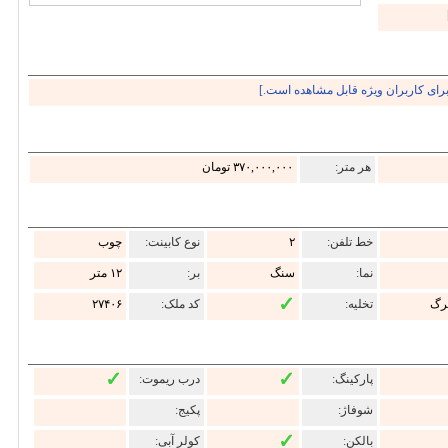
رای کاربران ویژه قابل مشاهده است.]
هر متر:
۳۷۰,۰۰۰,۰۰۰ تومان
خط تلفن:
۲
نوع کابینت:
چوب
نما:
سنگ
بر:
۱۲ متر
✓
رگ
تخلیه:
کد ملک:
۲۷۴۰۶
✓
✓
پارکینگ:
درب ریموت:
شوفاژ:
پکیج:
✓
بالکن:
کولر آبی: