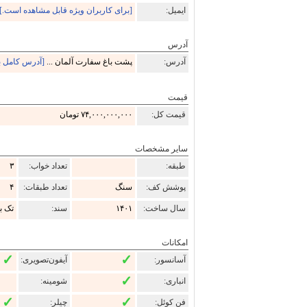
ایمیل:
[برای کاربران ویژه قابل مشاهده است.]
آدرس
آدرس:
پشت باغ سفارت آلمان ...
[آدرس کامل ب
قیمت
قیمت کل:
۷۴,۰۰۰,۰۰۰,۰۰۰ تومان
سایر مشخصات
طبقه:
تعداد خواب:
۳
پوشش کف:
سنگ
تعداد طبقات:
۴
سال ساخت:
۱۴۰۱
سند:
تک ب
امکانات
✓
✓
آسانسور:
آیفون‌تصویری:
✓
انباری:
شومینه:
✓
✓
فن کوئل:
چیلر: